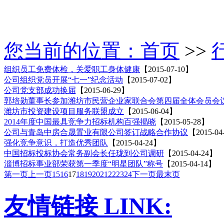
您当前的位置：
首页
>>
组织员工免费体检，关爱职工身体健康
【2015-07-10】
公司组织党员开展“七一”纪念活动
【2015-07-02】
公司党支部成功换届
【2015-06-29】
郭培勋董事长参加潍坊市民营企业家联合会第四届全体会员会
潍坊市投资建设项目服务联盟成立
【2015-06-04】
2014年度中国最具竞争力招标机构百强揭晓
【2015-05-28】
公司与青岛中房合晟置业有限公司签订战略合作协议
【2015-04
强化竞争意识，打造优秀团队
【2015-04-24】
中国招标投标协会常务副会长任珑到公司调研
【2015-04-24】
淄博招标事业部荣获第一季度“明星团队”称号
【2015-04-14】
第一页
上一页
15
16
17
18
19
20
21
22
23
24
下一页
最末页
友情链接
LINK: