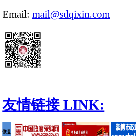
Email:
mail@sdqixin.com
友情链接
LINK: